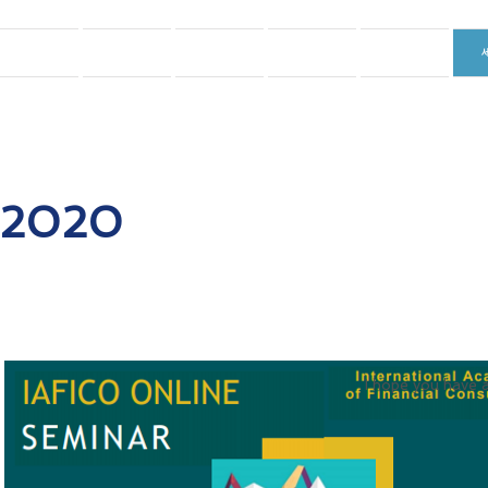
홈
학회소개
회원
회원
연례학술행사(GFFC)
2020
I hope you have 