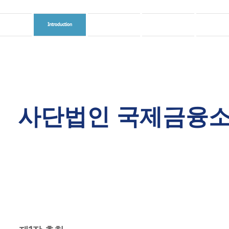
Home
Introduction
Membership_2026
GFFC(Annual Conference)
Semina
사단법인 국제금융소